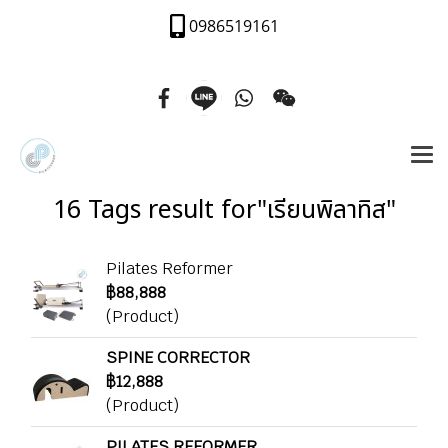
0986519161
16 Tags result for"เรียนพิลาทิส"
Pilates Reformer
฿88,888
(Product)
SPINE CORRECTOR
฿12,888
(Product)
PILATES REFORMER