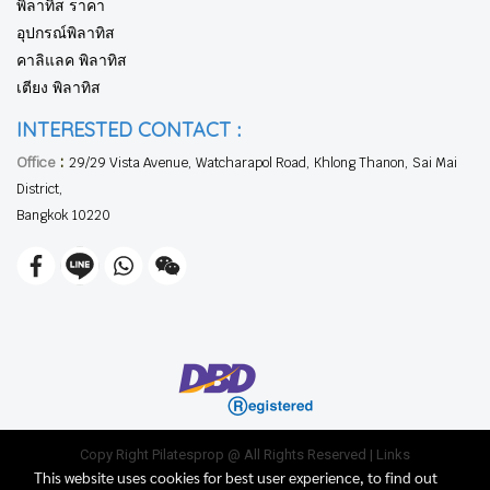
พิลาทิส ราคา
อุปกรณ์พิลาทิส
คาลิแลค พิลาทิส
เตียง พิลาทิส
:
INTERESTED CONTACT
:
Office
29/29 Vista Avenue, Watcharapol Road, Khlong Thanon, Sai Mai
District,
Bangkok 10220
Copy Right Pilatesprop @ All Rights Reserved |
Links
This website uses cookies for best user experience, to find out
Cadillac, Chair, Instructor Class, Ladder Barrel, Products, Reformer,